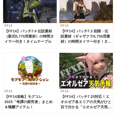
FF14
FF14
【FF14】パッチ7.4 伝説素材
【FF14】パッチ7.3 刻限・伝
（新式IL770用素材）の時間タ
説素材（ギャザクラIL750用素
イマー付き！タイムテーブル
材）の時間タイマー付き！タイ
ムテーブル
FF14
FF14
【FF14攻略】モグコレ
【FF14】パッチ7.25対応！エ
2025「奇譚の探究者」まとめ
オルゼア各エリアの天気がひと
＆報酬アイテム！
目で分かる「エオルゼア天気予
報」！