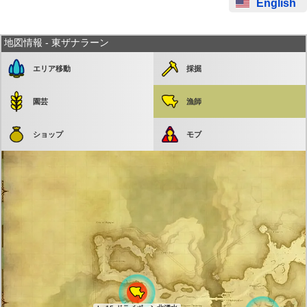
English
地図情報 - 東ザナラーン
エリア移動
採掘
園芸
漁師
ショップ
モブ