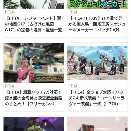
FF14
FF14
【FF14 トレジャーハント】宝
【FF14 / FFXIV】ひと目で分
の地図G17（古ぼけた地図
かる無人島・開拓工房スケジュ
G17）の宝箱の場所・座標一覧
ールメーカー！パッチ7.x対応
【島産品・貿易ツール】
FF14
FF14
【FF14】最新パッチ7.5対応！
【FF14】全ジョブ対応！パッ
潜水艦の全海路と飛空挺全航路
チ7.4 新式装備「コートリーラ
のまとめ！【フリーカンパニ
ヴァー装備」一式（IL770）の
ー・サブマリンボイジャー】
必要素材一覧