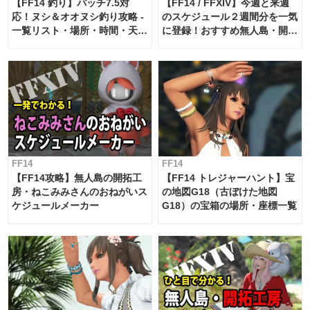
【FF14 釣り】パッチ7.5対
【FF14 / FFXIV】今週と来週
応！ヌシ＆オオヌシ釣り攻略 -
のスケジュール２週間分を一気
一覧リスト・場所・時間・天
に登録！おすすめ無人島・開拓
候・条件など まとめ
工房スケジュール【パッチ7.x
対応 / 毎週更新中】
FF14
FF14
【FF14攻略】無人島の開拓工
【FF14 トレジャーハント】宝
房・ねこみみさんのおねがいス
の地図G18（古ぼけた地図
ケジュールメーカー
G18）の宝箱の場所・座標一覧