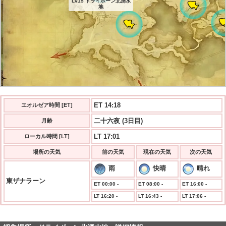
Lv15 ドライボーン北湧水
地
ET 14:18
エオルゼア時間 [ET]
二十六夜 (3日目)
月齢
LT 17:01
ローカル時間 [LT]
場所の天気
前の天気
現在の天気
次の天気
雨
快晴
晴れ
東ザナラーン
ET 00:00 -
ET 08:00 -
ET 16:00 -
LT 16:20 -
LT 16:43 -
LT 17:06 -