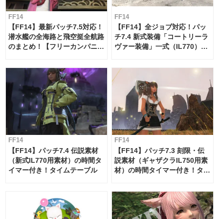
FF14
FF14
【FF14】最新パッチ7.5対応！
【FF14】全ジョブ対応！パッ
潜水艦の全海路と飛空挺全航路
チ7.4 新式装備「コートリーラ
のまとめ！【フリーカンパニ
ヴァー装備」一式（IL770）の
ー・サブマリンボイジャー】
必要素材一覧
FF14
FF14
【FF14】パッチ7.4 伝説素材
【FF14】パッチ7.3 刻限・伝
（新式IL770用素材）の時間タ
説素材（ギャザクラIL750用素
イマー付き！タイムテーブル
材）の時間タイマー付き！タイ
ムテーブル