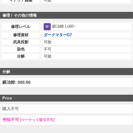
マテリア精製
可能
修理 / その他の情報
鍛冶師 Lv60~
修理レベル
修理資材
ダークマターG7
武具投影
可能
染色
不可
分解
可能
分解
鍛冶師: 300.00
Price
購入不可
売却不可
[マーケット取引不可]