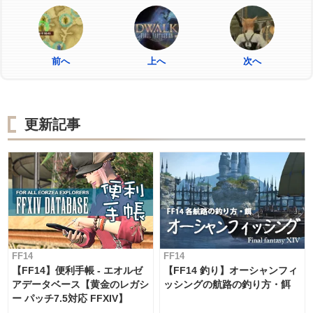
前へ
上へ
次へ
更新記事
FF14
FF14
【FF14】便利手帳 - エオルゼ
【FF14 釣り】オーシャンフィ
アデータベース【黄金のレガシ
ッシングの航路の釣り方・餌
ー パッチ7.5対応 FFXIV】