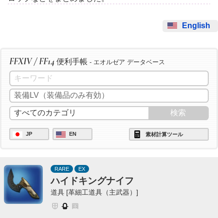
English
FFXIV / FF14
便利手帳
- エオルゼア データベース
JP
EN
素材計算ツール
RARE
EX
ハイドキングナイフ
道具 [革細工道具（主武器）]