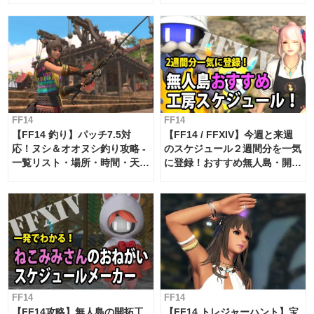
FF14
FF14
【FF14 釣り】パッチ7.5対
【FF14 / FFXIV】今週と来週
応！ヌシ＆オオヌシ釣り攻略 -
のスケジュール２週間分を一気
一覧リスト・場所・時間・天
に登録！おすすめ無人島・開拓
候・条件など まとめ
工房スケジュール【パッチ7.x
対応 / 毎週更新中】
FF14
FF14
【FF14攻略】無人島の開拓工
【FF14 トレジャーハント】宝