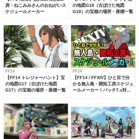
房・ねこみみさんのおねがいス
の地図G18（古ぼけた地図
ケジュールメーカー
G18）の宝箱の場所・座標一覧
FF14
FF14
【FF14 トレジャーハント】宝
【FF14 / FFXIV】ひと目で分
の地図G17（古ぼけた地図
かる無人島・開拓工房スケジュ
G17）の宝箱の場所・座標一覧
ールメーカー！パッチ7.x対応
【島産品・貿易ツール】