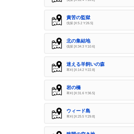
責苦の監獄
伐採 [X:5.2 Y:26.5]
北の集結地
伐採 [X:34.3 Y:10.6]
迷える羊飼いの森
草刈 [X:14.2 Y:22.8]
岩の橋
草刈 [X:31.6 Y:36.5]
ウィード島
草刈 [X:25.5 Y:29.8]