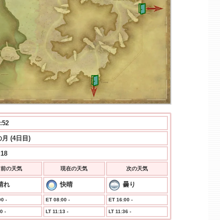
:53
月 (4日目)
:18
前の天気
現在の天気
次の天気
晴れ
快晴
曇り
0 -
ET 08:00 -
ET 16:00 -
0 -
LT 11:13 -
LT 11:36 -