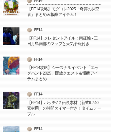
FF14
【FF14攻略】モグコレ2025「奇譚の探究
者」まとめ＆報酬アイテム！
FF14
【FF14】クレセントアイル：南征編 - 三
日月島南部のマップと天気予報付き
FF14
【FF14攻略】シーズナルイベント「エッ
グハント2025」開放クエスト＆報酬アイ
テムまとめ
FF14
【FF14】パッチ7.2 伝説素材（新式IL740
素材用）の時間タイマー付き！タイムテー
ブル
FF14