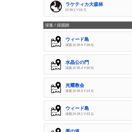
ラケティカ大森林
[X:39.1 Y:15.7]
採集 / 採掘師
ウィード島
採掘 [X:26.9 Y:36.5]
水晶公の門
採掘 [X:35.4 Y:30.5]
光耀教会
採掘 [X:36.0 Y:14.2]
ウィード島
採掘 [X:28.1 Y:33.1]
帯の道