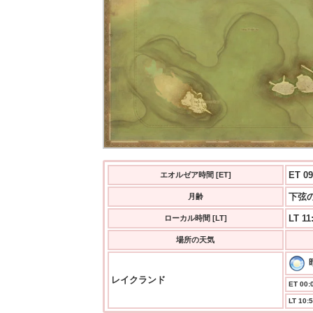
ET 09
エオルゼア時間 [ET]
下弦の
月齢
LT 11
ローカル時間 [LT]
場所の天気
レイクランド
ET 00:0
LT 10:5