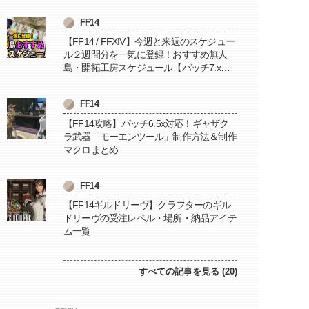
FF14
【FF14 / FFXIV】今週と来週のスケジュー
ル２週間分を一気に登録！おすすめ無人
島・開拓工房スケジュール【パッチ7.x対
応 / 毎週更新中】
FF14
【FF14攻略】パッチ6.5x対応！ギャザク
ラ武器「モーエンツール」制作方法＆制作
マクロまとめ
FF14
【FF14ギルドリーヴ】クラフターのギル
ドリーヴの受注レベル・場所・納品アイテ
ム一覧
すべての記事を見る (20)