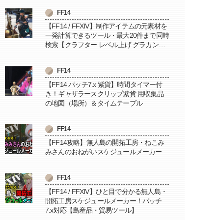
FF14
【FF14 / FFXIV】制作アイテムの元素材を
一発計算できるツール・最大20件まで同時
検索【クラフター レベル上げ グラカン納
品に便利】
FF14
【FF14 パッチ7.x 紫貨】時間タイマー付
き！ギャザラースクリップ紫貨 用収集品
の地図（場所）＆タイムテーブル
FF14
【FF14攻略】無人島の開拓工房・ねこみ
みさんのおねがいスケジュールメーカー
FF14
【FF14 / FFXIV】ひと目で分かる無人島・
開拓工房スケジュールメーカー！パッチ
7.x対応【島産品・貿易ツール】