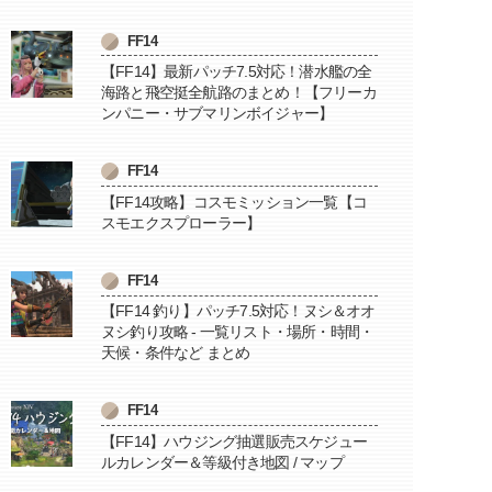
FF14
【FF14】最新パッチ7.5対応！潜水艦の全
海路と飛空挺全航路のまとめ！【フリーカ
ンパニー・サブマリンボイジャー】
FF14
【FF14攻略】コスモミッション一覧【コ
スモエクスプローラー】
FF14
【FF14 釣り】パッチ7.5対応！ヌシ＆オオ
ヌシ釣り攻略 - 一覧リスト・場所・時間・
天候・条件など まとめ
FF14
【FF14】ハウジング抽選販売スケジュー
ルカレンダー＆等級付き地図 / マップ