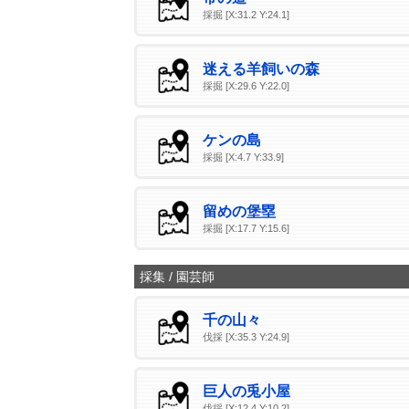
採掘 [X:31.2 Y:24.1]
迷える羊飼いの森
採掘 [X:29.6 Y:22.0]
ケンの島
採掘 [X:4.7 Y:33.9]
留めの堡塁
採掘 [X:17.7 Y:15.6]
採集 / 園芸師
千の山々
伐採 [X:35.3 Y:24.9]
巨人の兎小屋
伐採 [X:12.4 Y:10.2]