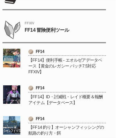
FFXIV
FF14 冒険便利ツール
FF14
【FF14】便利手帳 - エオルゼアデータベ
ース【黄金のレガシー パッチ7.5対応
FFXIV】
FF14
【FF14】ID・討滅戦・レイド概要＆報酬
アイテム【データベース】
FF14
【FF14 釣り】オーシャンフィッシングの
航路の釣り方・餌