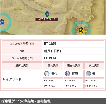
終了まで 00:18
ET 11:53
エオルゼア時間 [ET]
新月 (1日目)
月齢
LT 19:14
ローカル時間 [LT]
場所の天気
前の天気
現在の天気
次の天気
晴れ
雷雨
霧
レイクランド
発生まで 00:18
ET 00:00 -
ET 08:00 -
ET 16:00 -
LT 18:40 -
LT 19:03 -
LT 19:26 -
採集場所 : 北の集結地 - 詳細情報