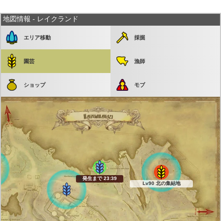
地図情報 - レイクランド
エリア移動
採掘
園芸
漁師
ショップ
モブ
発生まで 23:38
Lv90 北の集結地