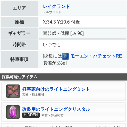
レイクランド
エリア
ノルヴラント
座標
X:34.3 Y:10.6 付近
ギャザラー
園芸師 - 伐採 [Lv 90]
時間帯
いつでも
[採集には
モーエン・ハチェットRE
特筆事項
装備が必須]
採集可能なアイテム
好事家向けのライトニングミント
素材 > 錬金術材
改良用のライトニングクリスタル
HIDDEN
素材 > 錬金術材