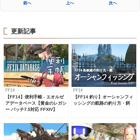
前へ
上へ
次へ
更新記事
FF14
FF14
【FF14】便利手帳 - エオルゼ
【FF14 釣り】オーシャンフィ
アデータベース【黄金のレガシ
ッシングの航路の釣り方・餌
ー パッチ7.5対応 FFXIV】