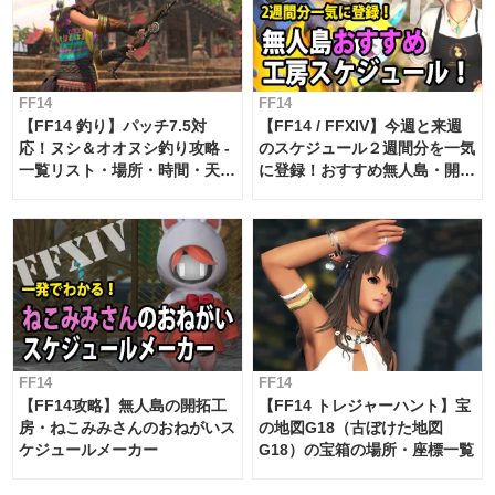
FF14
FF14
【FF14 釣り】パッチ7.5対
【FF14 / FFXIV】今週と来週
応！ヌシ＆オオヌシ釣り攻略 -
のスケジュール２週間分を一気
一覧リスト・場所・時間・天
に登録！おすすめ無人島・開拓
候・条件など まとめ
工房スケジュール【パッチ7.x
対応 / 毎週更新中】
FF14
FF14
【FF14攻略】無人島の開拓工
【FF14 トレジャーハント】宝
房・ねこみみさんのおねがいス
の地図G18（古ぼけた地図
ケジュールメーカー
G18）の宝箱の場所・座標一覧