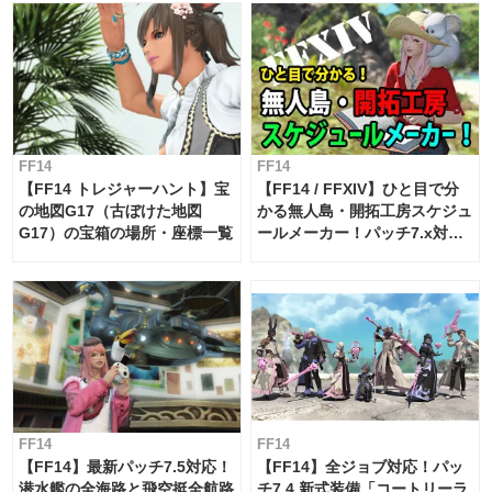
FF14
FF14
【FF14 トレジャーハント】宝
【FF14 / FFXIV】ひと目で分
の地図G17（古ぼけた地図
かる無人島・開拓工房スケジュ
G17）の宝箱の場所・座標一覧
ールメーカー！パッチ7.x対応
【島産品・貿易ツール】
FF14
FF14
【FF14】最新パッチ7.5対応！
【FF14】全ジョブ対応！パッ
潜水艦の全海路と飛空挺全航路
チ7.4 新式装備「コートリーラ