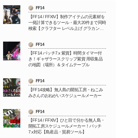
FF14
【FF14 / FFXIV】制作アイテムの元素材を
一発計算できるツール・最大20件まで同時
検索【クラフター レベル上げ グラカン納
品に便利】
FF14
【FF14 パッチ7.x 紫貨】時間タイマー付
き！ギャザラースクリップ紫貨 用収集品
の地図（場所）＆タイムテーブル
FF14
【FF14攻略】無人島の開拓工房・ねこみ
みさんのおねがいスケジュールメーカー
FF14
【FF14 / FFXIV】ひと目で分かる無人島・
開拓工房スケジュールメーカー！パッチ
7.x対応【島産品・貿易ツール】