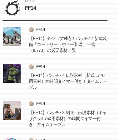
FFXIV
FF14
FF14
【FF14】全ジョブ対応！パッチ7.4 新式装
備「コートリーラヴァー装備」一式
（IL770）の必要素材一覧
FF14
【FF14】パッチ7.4 伝説素材（新式IL770
用素材）の時間タイマー付き！タイムテー
ブル
FF14
【FF14】パッチ7.3 刻限・伝説素材（ギャ
ザクラIL750用素材）の時間タイマー付
き！タイムテーブル