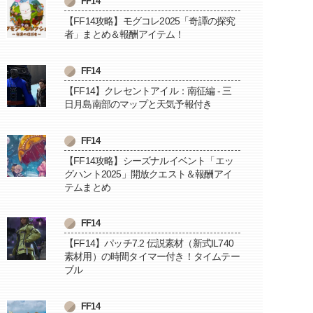
FF14
【FF14攻略】モグコレ2025「奇譚の探究
者」まとめ＆報酬アイテム！
FF14
【FF14】クレセントアイル：南征編 - 三
日月島南部のマップと天気予報付き
FF14
【FF14攻略】シーズナルイベント「エッ
グハント2025」開放クエスト＆報酬アイ
テムまとめ
FF14
【FF14】パッチ7.2 伝説素材（新式IL740
素材用）の時間タイマー付き！タイムテー
ブル
FF14