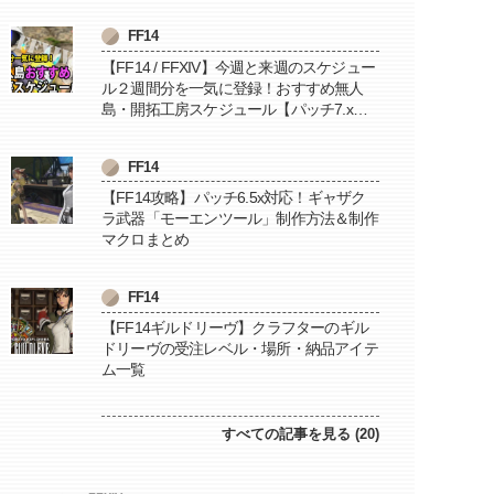
FF14
【FF14 / FFXIV】今週と来週のスケジュー
ル２週間分を一気に登録！おすすめ無人
島・開拓工房スケジュール【パッチ7.x対
応 / 毎週更新中】
FF14
【FF14攻略】パッチ6.5x対応！ギャザク
ラ武器「モーエンツール」制作方法＆制作
マクロまとめ
FF14
【FF14ギルドリーヴ】クラフターのギル
ドリーヴの受注レベル・場所・納品アイテ
ム一覧
すべての記事を見る (20)