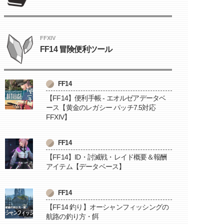
FFXIV
FF14 冒険便利ツール
FF14
【FF14】便利手帳 - エオルゼアデータベ
ース【黄金のレガシー パッチ7.5対応
FFXIV】
FF14
【FF14】ID・討滅戦・レイド概要＆報酬
アイテム【データベース】
FF14
【FF14 釣り】オーシャンフィッシングの
航路の釣り方・餌