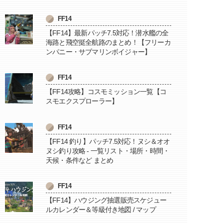
FF14
【FF14】最新パッチ7.5対応！潜水艦の全
海路と飛空挺全航路のまとめ！【フリーカ
ンパニー・サブマリンボイジャー】
FF14
【FF14攻略】コスモミッション一覧【コ
スモエクスプローラー】
FF14
【FF14 釣り】パッチ7.5対応！ヌシ＆オオ
ヌシ釣り攻略 - 一覧リスト・場所・時間・
天候・条件など まとめ
FF14
【FF14】ハウジング抽選販売スケジュー
ルカレンダー＆等級付き地図 / マップ