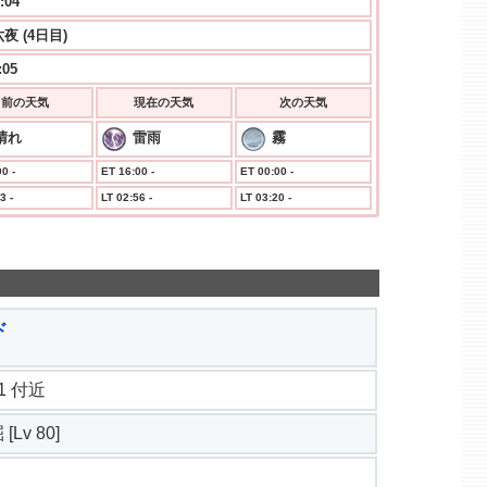
:04
夜 (4日目)
:05
前の天気
現在の天気
次の天気
晴れ
雷雨
霧
0 -
ET 16:00 -
ET 00:00 -
3 -
LT 02:56 -
LT 03:20 -
ド
3.1 付近
[Lv 80]