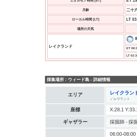
ET 19
エオルゼア時間 [ET]
二十六
月齢
LT 03
ローカル時間 [LT]
場所の天気
レイクランド
ET 08:0
LT 02:3
採集場所 : ウィード島 - 詳細情報
レイクラン
エリア
ノルヴラント
座標
X:28.1 Y:3
ギャザラー
採掘師 - 採掘 
06:00-08:00