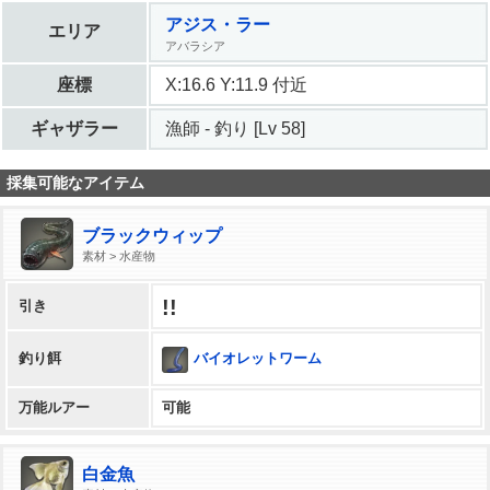
アジス・ラー
エリア
アバラシア
座標
X:16.6 Y:11.9 付近
ギャザラー
漁師 - 釣り [Lv 58]
採集可能なアイテム
ブラックウィップ
素材 > 水産物
!!
引き
バイオレットワーム
釣り餌
万能ルアー
可能
白金魚