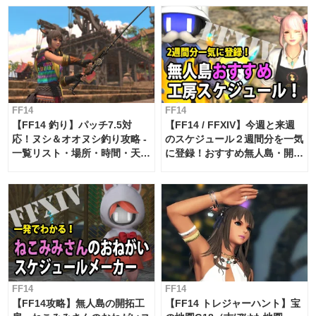
FF14
FF14
【FF14 釣り】パッチ7.5対
【FF14 / FFXIV】今週と来週
応！ヌシ＆オオヌシ釣り攻略 -
のスケジュール２週間分を一気
一覧リスト・場所・時間・天
に登録！おすすめ無人島・開拓
候・条件など まとめ
工房スケジュール【パッチ7.x
対応 / 毎週更新中】
FF14
FF14
【FF14攻略】無人島の開拓工
【FF14 トレジャーハント】宝