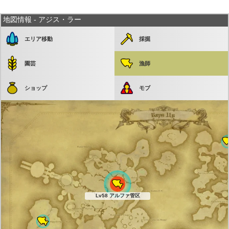
地図情報 - アジス・ラー
エリア移動
採掘
園芸
漁師
ショップ
モブ
Lv58 アルファ管区