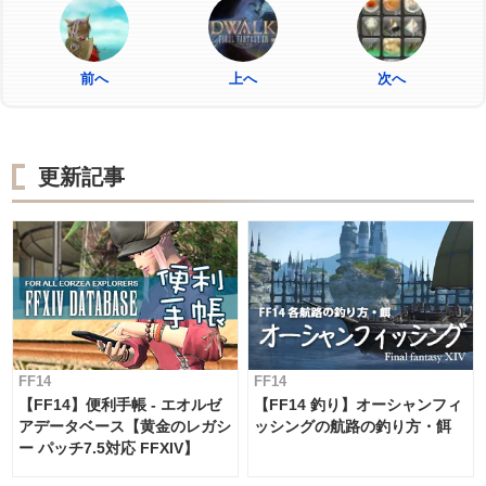
前へ
上へ
次へ
更新記事
FF14
FF14
【FF14】便利手帳 - エオルゼ
【FF14 釣り】オーシャンフィ
アデータベース【黄金のレガシ
ッシングの航路の釣り方・餌
ー パッチ7.5対応 FFXIV】