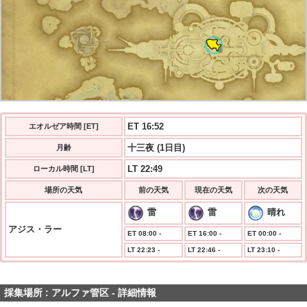
ET 16:52
エオルゼア時間 [ET]
十三夜 (1日目)
月齢
LT 22:49
ローカル時間 [LT]
場所の天気
前の天気
現在の天気
次の天気
雷
雷
晴れ
アジス・ラー
ET 08:00 -
ET 16:00 -
ET 00:00 -
LT 22:23 -
LT 22:46 -
LT 23:10 -
採集場所 : アルファ管区 - 詳細情報