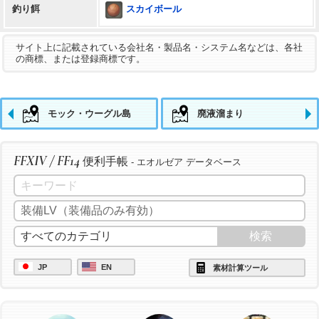
スカイボール
釣り餌
サイト上に記載されている会社名・製品名・システム名などは、各社
の商標、または登録商標です。
モック・ウーグル島
廃液溜まり
FFXIV / FF14
便利手帳
- エオルゼア データベース
JP
EN
素材計算ツール