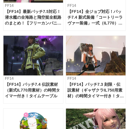
FF14
FF14
【FF14】最新パッチ7.5対応！
【FF14】全ジョブ対応！パッ
潜水艦の全海路と飛空挺全航路
チ7.4 新式装備「コートリーラ
のまとめ！【フリーカンパニ
ヴァー装備」一式（IL770）の
ー・サブマリンボイジャー】
必要素材一覧
FF14
FF14
【FF14】パッチ7.4 伝説素材
【FF14】パッチ7.3 刻限・伝
（新式IL770用素材）の時間タ
説素材（ギャザクラIL750用素
イマー付き！タイムテーブル
材）の時間タイマー付き！タイ
ムテーブル