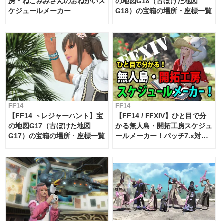
房・ねこみみさんのおねがいス
の地図G18（古ぼけた地図
ケジュールメーカー
G18）の宝箱の場所・座標一覧
FF14
FF14
【FF14 トレジャーハント】宝
【FF14 / FFXIV】ひと目で分
の地図G17（古ぼけた地図
かる無人島・開拓工房スケジュ
G17）の宝箱の場所・座標一覧
ールメーカー！パッチ7.x対応
【島産品・貿易ツール】