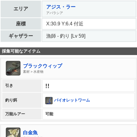
アジス・ラー
エリア
アバラシア
座標
X:30.9 Y:6.4 付近
ギャザラー
漁師 - 釣り [Lv 59]
採集可能なアイテム
ブラックウィップ
素材 > 水産物
!!
引き
バイオレットワーム
釣り餌
万能ルアー
可能
白金魚