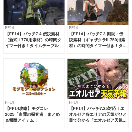
FF14
FF14
【FF14】パッチ7.4 伝説素材
【FF14】パッチ7.3 刻限・伝
（新式IL770用素材）の時間タ
説素材（ギャザクラIL750用素
イマー付き！タイムテーブル
材）の時間タイマー付き！タイ
ムテーブル
FF14
FF14
【FF14攻略】モグコレ
【FF14】パッチ7.25対応！エ
2025「奇譚の探究者」まとめ
オルゼア各エリアの天気がひと
＆報酬アイテム！
目で分かる「エオルゼア天気予
報」！