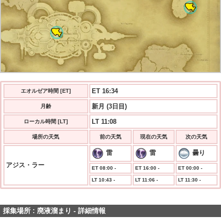
ET 16:34
エオルゼア時間 [ET]
新月 (3日目)
月齢
LT 11:08
ローカル時間 [LT]
場所の天気
前の天気
現在の天気
次の天気
雷
雷
曇り
アジス・ラー
ET 08:00 -
ET 16:00 -
ET 00:00 -
LT 10:43 -
LT 11:06 -
LT 11:30 -
採集場所 : 廃液溜まり - 詳細情報