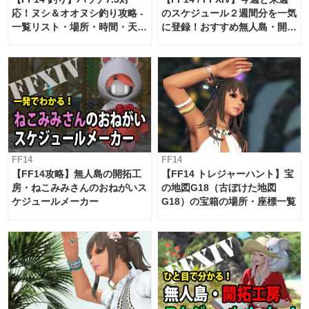
応！ヌシ＆オオヌシ釣り攻略 -
のスケジュール２週間分を一気
一覧リスト・場所・時間・天
に登録！おすすめ無人島・開拓
候・条件など まとめ
工房スケジュール【パッチ7.x
対応 / 毎週更新中】
FF14
FF14
【FF14攻略】無人島の開拓工
【FF14 トレジャーハント】宝
房・ねこみみさんのおねがいス
の地図G18（古ぼけた地図
ケジュールメーカー
G18）の宝箱の場所・座標一覧