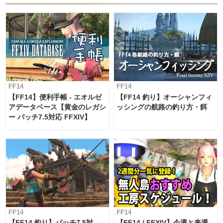
FF14
FF14
【FF14】便利手帳 - エオルゼ
【FF14 釣り】オーシャンフィ
アデータベース【黄金のレガシ
ッシングの航路の釣り方・餌
ー パッチ7.5対応 FFXIV】
FF14
FF14
【FF14 釣り】パッチ7.5対
【FF14 / FFXIV】今週と来週