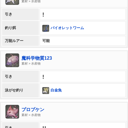
素材 > 水産物
!
引き
バイオレットワーム
釣り餌
万能ルアー
可能
魔科学物質123
素材 > 水産物
!
引き
白金魚
泳がせ釣り
プロプケン
素材 > 水産物
引き