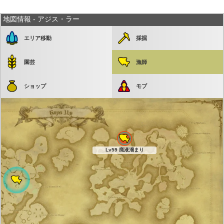
地図情報 - アジス・ラー
エリア移動
採掘
園芸
漁師
ショップ
モブ
Lv59 廃液溜まり