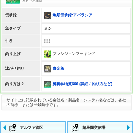
素材 > 水産物
魚類伝承録:アバラシア
伝承録
魚タイプ
ヌシ
!!!
引き
プレシジョンフッキング
釣り上げ
白金魚
泳がせ釣り
魔科学物質666 (詳細 / 釣り方など)
釣り方は？
サイト上に記載されている会社名・製品名・システム名などは、各社
の商標、または登録商標です。
アルファ管区
超星間交信塔