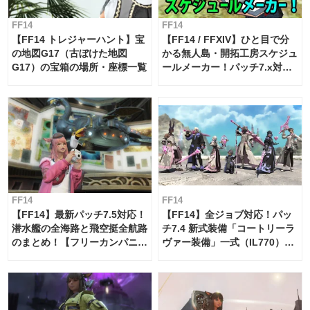
FF14
FF14
【FF14 トレジャーハント】宝
【FF14 / FFXIV】ひと目で分
の地図G17（古ぼけた地図
かる無人島・開拓工房スケジュ
G17）の宝箱の場所・座標一覧
ールメーカー！パッチ7.x対応
【島産品・貿易ツール】
FF14
FF14
【FF14】最新パッチ7.5対応！
【FF14】全ジョブ対応！パッ
潜水艦の全海路と飛空挺全航路
チ7.4 新式装備「コートリーラ
のまとめ！【フリーカンパニ
ヴァー装備」一式（IL770）の
ー・サブマリンボイジャー】
必要素材一覧