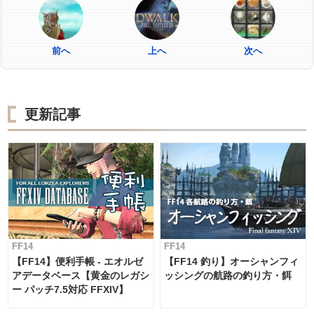
前へ
上へ
次へ
更新記事
FF14
FF14
【FF14】便利手帳 - エオルゼ
【FF14 釣り】オーシャンフィ
アデータベース【黄金のレガシ
ッシングの航路の釣り方・餌
ー パッチ7.5対応 FFXIV】