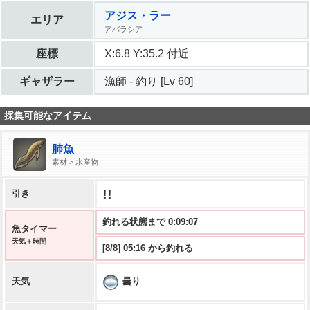
アジス・ラー
エリア
アバラシア
座標
X:6.8 Y:35.2 付近
ギャザラー
漁師 - 釣り [Lv 60]
採集可能なアイテム
肺魚
素材 > 水産物
!!
引き
釣れる状態まで 0:09:06
魚タイマー
天気＋時間
[8/8] 05:16 から釣れる
曇り
天気