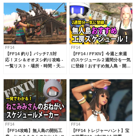
FF14
FF14
【FF14 釣り】パッチ7.5対
【FF14 / FFXIV】今週と来週
応！ヌシ＆オオヌシ釣り攻略 -
のスケジュール２週間分を一気
一覧リスト・場所・時間・天
に登録！おすすめ無人島・開拓
候・条件など まとめ
工房スケジュール【パッチ7.x
対応 / 毎週更新中】
FF14
FF14
【FF14攻略】無人島の開拓工
【FF14 トレジャーハント】宝