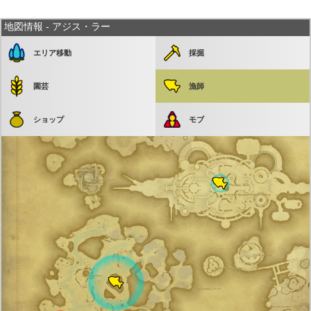
地図情報 - アジス・ラー
エリア移動
採掘
園芸
漁師
ショップ
モブ