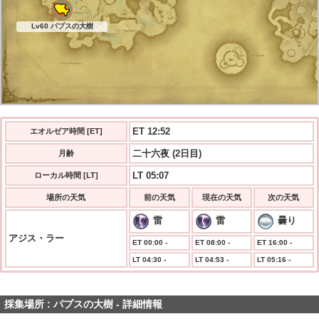
Lv60 パプスの大樹
ET 12:52
エオルゼア時間 [ET]
二十六夜 (2日目)
月齢
LT 05:07
ローカル時間 [LT]
場所の天気
前の天気
現在の天気
次の天気
雷
雷
曇り
アジス・ラー
ET 00:00 -
ET 08:00 -
ET 16:00 -
LT 04:30 -
LT 04:53 -
LT 05:16 -
採集場所 : パプスの大樹 - 詳細情報