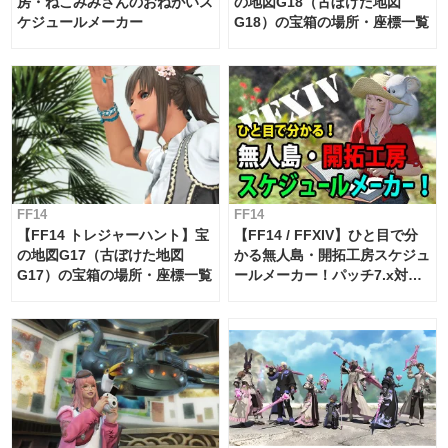
房・ねこみみさんのおねがいス
の地図G18（古ぼけた地図
ケジュールメーカー
G18）の宝箱の場所・座標一覧
FF14
FF14
【FF14 トレジャーハント】宝
【FF14 / FFXIV】ひと目で分
の地図G17（古ぼけた地図
かる無人島・開拓工房スケジュ
G17）の宝箱の場所・座標一覧
ールメーカー！パッチ7.x対応
【島産品・貿易ツール】