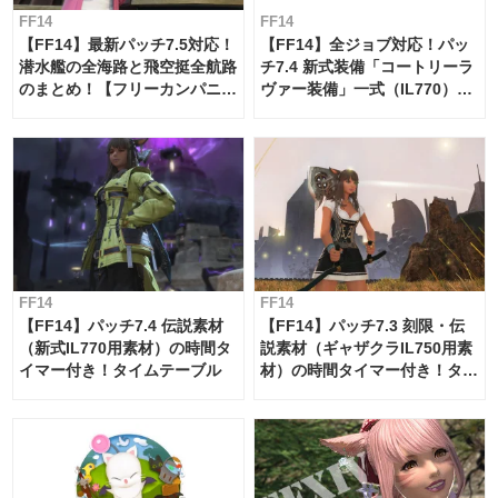
FF14
FF14
【FF14】最新パッチ7.5対応！
【FF14】全ジョブ対応！パッ
潜水艦の全海路と飛空挺全航路
チ7.4 新式装備「コートリーラ
のまとめ！【フリーカンパニ
ヴァー装備」一式（IL770）の
ー・サブマリンボイジャー】
必要素材一覧
FF14
FF14
【FF14】パッチ7.4 伝説素材
【FF14】パッチ7.3 刻限・伝
（新式IL770用素材）の時間タ
説素材（ギャザクラIL750用素
イマー付き！タイムテーブル
材）の時間タイマー付き！タイ
ムテーブル