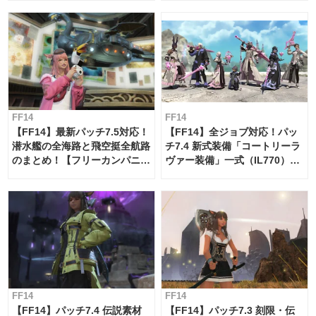
FF14
FF14
【FF14】最新パッチ7.5対応！
【FF14】全ジョブ対応！パッ
潜水艦の全海路と飛空挺全航路
チ7.4 新式装備「コートリーラ
のまとめ！【フリーカンパニ
ヴァー装備」一式（IL770）の
ー・サブマリンボイジャー】
必要素材一覧
FF14
FF14
【FF14】パッチ7.4 伝説素材
【FF14】パッチ7.3 刻限・伝