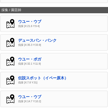
採集 / 園芸師
ウユー・ウブ
伐採 [X:21.6 Y:9.4]
デュースパン・バンク
伐採 [X:35.3 Y:33.9]
ウユー・ポガ
伐採 [X:32.1 Y:11.9]
伝説スポット（イペー原木）
伐採 [X:7.8 Y:31]
ウユー・ウブ
伐採 [X:14.7 Y:10.2]