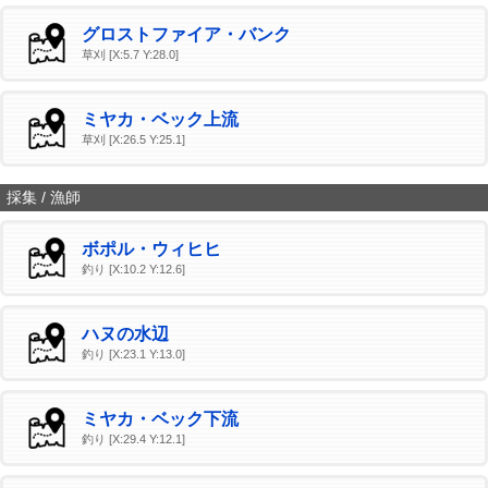
グロストファイア・バンク
草刈 [X:5.7 Y:28.0]
ミヤカ・ベック上流
草刈 [X:26.5 Y:25.1]
採集 / 漁師
ボポル・ウィヒヒ
釣り [X:10.2 Y:12.6]
ハヌの水辺
釣り [X:23.1 Y:13.0]
ミヤカ・ベック下流
釣り [X:29.4 Y:12.1]