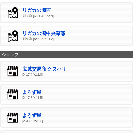
リガカの潟西
刺突漁 [X:21.3 Y:33.4]
リガカの潟中央深部
刺突漁 [X:25.2 Y:31.2]
ショップ
広域交易商 クヌハリ
[X:17.4 Y:11.0]
よろず屋
[X:17.5 Y:11.5]
よろず屋
[X:33.3 Y:25.8]