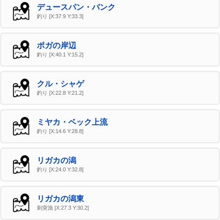
デュースパン・バンク
釣り [X:37.9 Y:33.3]
ポガの岸辺
釣り [X:40.1 Y:15.2]
クル・シャゲ
釣り [X:22.8 Y:21.2]
ミヤカ・ベック上流
釣り [X:14.6 Y:28.8]
リガカの潟
釣り [X:24.0 Y:32.8]
リガカの潟東
刺突漁 [X:27.3 Y:30.2]