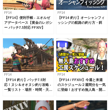
FF14
FF14
【FF14】便利手帳 - エオルゼ
【FF14 釣り】オーシャンフィ
アデータベース【黄金のレガシ
ッシングの航路の釣り方・餌
ー パッチ7.5対応 FFXIV】
FF14
FF14
【FF14 釣り】パッチ7.5対
【FF14 / FFXIV】今週と来週
応！ヌシ＆オオヌシ釣り攻略 -
のスケジュール２週間分を一気
一覧リスト・場所・時間・天
に登録！おすすめ無人島・開拓
候・条件など まとめ
工房スケジュール【パッチ7.x
対応 / 毎週更新中】