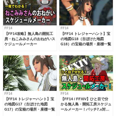
FF14
FF14
【FF14攻略】無人島の開拓工
【FF14 トレジャーハント】宝
房・ねこみみさんのおねがいス
の地図G18（古ぼけた地図
ケジュールメーカー
G18）の宝箱の場所・座標一覧
FF14
FF14
【FF14 トレジャーハント】宝
【FF14 / FFXIV】ひと目で分
の地図G17（古ぼけた地図
かる無人島・開拓工房スケジュ
G17）の宝箱の場所・座標一覧
ールメーカー！パッチ7.x対応
【島産品・貿易ツール】