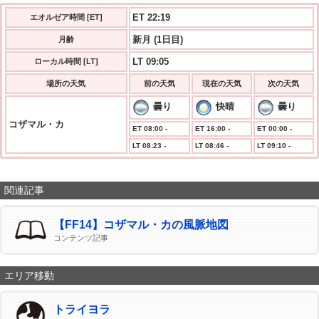
ET 22:19
エオルゼア時間 [ET]
新月 (1日目)
月齢
LT 09:05
ローカル時間 [LT]
場所の天気
前の天気
現在の天気
次の天気
曇り
快晴
曇り
コザマル・カ
ET 08:00 -
ET 16:00 -
ET 00:00 -
LT 08:23 -
LT 08:46 -
LT 09:10 -
関連記事
【FF14】コザマル・カの風脈地図
コンテンツ記事
エリア移動
トライヨラ