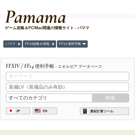
Pamama
ゲーム攻略＆PC/Mac関連の情報サイト - パママ
パママ
FF14攻略＆情報
FF14 便利手帳
FFXIV / FF14
便利手帳
- エオルゼア データベース
JP
EN
素材計算ツール